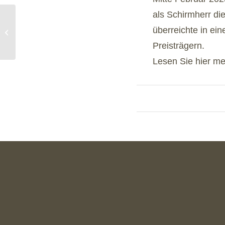
als Schirmherr d
Das Kino-Event im
überreichte in ei
Cineplex Pforzheim!
Preisträgern.
Lesen Sie hier m