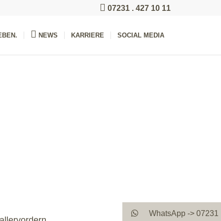
07231 . 427 10 11
BEN.
NEWS
KARRIERE
SOCIAL MEDIA
WhatsApp -> 07231 .
allervordern