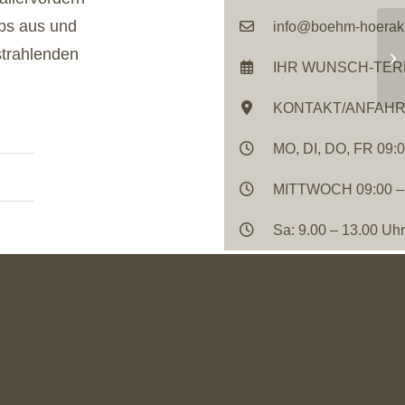
bs aus und
info@boehm-hoeraku
strahlenden
IHR WUNSCH-TER
KONTAKT/ANFAH
MO, DI, DO, FR 09:0
MITTWOCH 09:00 – 1
Sa: 9.00 – 13.00 Uhr